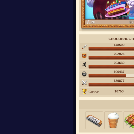
20
0 /
СПОСОБНОСТ
148500
202926
203630
106437
139877
10750
Слава: