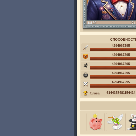
20
0 /
СПОСОБНОСТ
4294967295
4294967295
4294967295
4294967295
4294967295
6144358481154414
Слава: