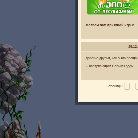
Желаем вам приятной игры!
25.12
Дорогие друзья, как было обещан
С наступающим Новым Годом!
Страницы:
1
| ...