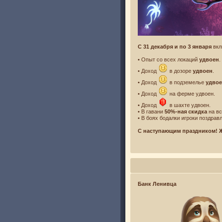
С 31 декабря и по 3 января
вкл
• Опыт со всех локаций
удвоен
.
• Доход
в дозоре
удвоен
.
• Доход
в подземелье
удво
• Доход
на ферме удвоен.
• Доход
в шахте удвоен.
• В гавани
50%-ная скидка
на вс
• В боях бодалки игроки поздравл
С наступающим праздником! 
Банк Ленивца