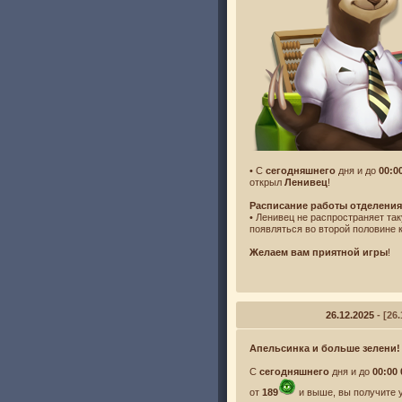
• С
сегодняшнего
дня и до
00:0
открыл
Ленивец
!
Расписание работы отделения
• Ленивец не распространяет та
появляться во второй половине 
Желаем вам приятной игры
!
26.12.2025
- [2
Апельсинка и больше зелени!
С
сегодняшнего
дня и до
00:00
от
189
и выше, вы получите 