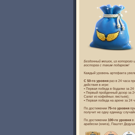
Бездонный мешок, из которого
восторга с таким подарком!
Каждый уровень артефакта увел
С 50-го уровня
раз в 24 часа п
действия в игре:
• Первая победа в бодалке за 2
• Первый пройденный дозор за 
Салат из кофейных листьев);
• Первая победа на арене за 24
По достижении
75-го уровня
при
получит не одну единицу случай
По достижении
100-го уровня
в 
арабески (книга), Паштет Дедуш