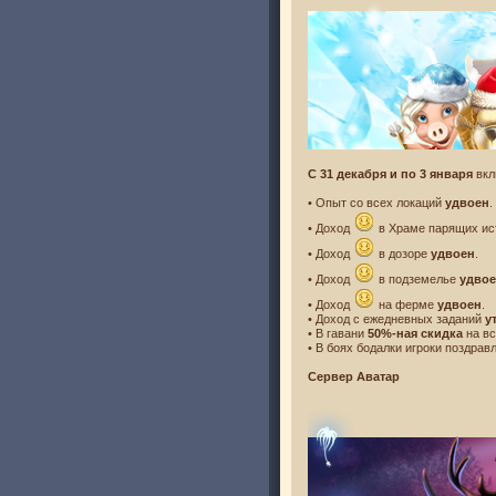
С 31 декабря и по 3 января
вкл
• Опыт со всех локаций
удвоен
.
• Доход
в Храме парящих и
• Доход
в дозоре
удвоен
.
• Доход
в подземелье
удво
• Доход
на ферме
удвоен
.
• Доход с ежедневных заданий
у
• В гавани
50%-ная скидка
на вс
• В боях бодалки игроки поздравл
Сервер Аватар