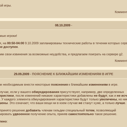
ой игры.
Коммен
Имя! Мне
08.10.2009
-
мые игроки!
я, на
00:50-04:00
9.10.2009 запланированы технические работы в течении которых сер
не доступен
.
им свои извинения за возможные неудобства, и предлагаем поиграть на сервере g2.
Коммен
29.09.2009
- ПОЯСНЕНИЕ К БЛИЖАЙШИМ ИЗМЕНЕНИЯМ В ИГРЕ
м необходимым внести некоторые
пояснения
к ближайшим
изменениям
в игре.
случае, если у вашего
обмундирования
присутствуют, например, две определенных
еристики
, после изменений никакие характеристики добавлены
не будут
, как и
не исч
. У каждого элемента обмундирования характеристики будут только
увеличены
, но н
шены
. Это означает, что ваши вещи ни в коем случае
не
станут хуже, а только
лучше
.
Новости
Лицензионное соглашение
Правила игры
Договор‑оферта
Политика конфиденциальности
Форум
Поддержка
 принято решение
добавить
членам гильдии специальный
тотем
, позволяющий
зировать
удвоенное
получение опыта, приняв
самостоятельно
такое решение.
© Destiny.Games 2008-2026 г.
Все права защищены.
лено
: