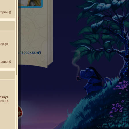
тарии:
0
 нужно имя!
вер g1
Уже есть персонаж
тарии:
0
езнут
икак
не