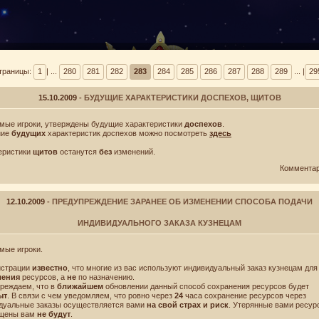
траницы:
1
| ...
280
281
282
283
284
285
286
287
288
289
... |
29
15.10.2009
- БУДУЩИЕ ХАРАКТЕРИСТИКИ ДОСПЕХОВ, ЩИТОВ
мые игроки, утверждены будущие характеристики
доспехов
.
ние
будущих
характеристик доспехов можно посмотреть
здесь
ВИНТУСЫ
БАРАНТ
еристики
щитов
останутся
без
изменений.
Коммента
12.10.2009
- ПРЕДУПРЕЖДЕНИЕ ЗАРАНЕЕ ОБ ИЗМЕНЕНИИ СПОСОБА ПОДАЧИ
ИНДИВИДУАЛЬНОГО ЗАКАЗА КУЗНЕЦАМ
мые игроки.
истрации
известно
, что многие из вас используют индивидуальный заказ кузнецам для
ления
ресурсов, а
не
по назначению.
реждаем, что в
ближайшем
обновлении данный способ сохранения ресурсов будет
ыт
. В связи с чем уведомляем, что ровно через
24
часа сохранение ресурсов через
дуальные заказы осуществляется вами
на свой страх и риск
. Утерянные вами ресур
ащены вам
не будут
.