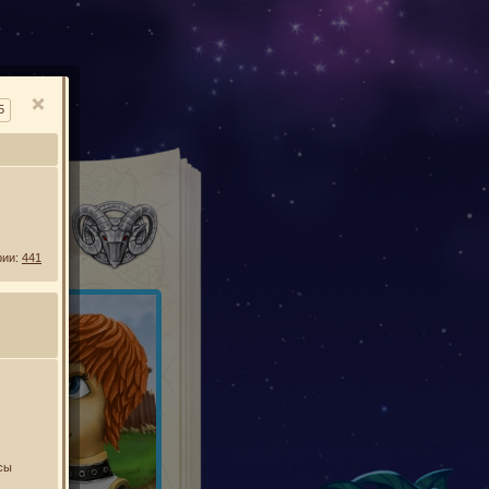
О
5
УСЫ
рии:
441
сы