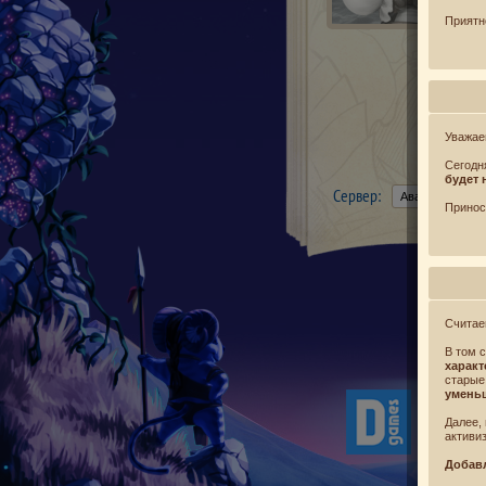
Приятн
Уважае
Сегодн
будет 
Сервер:
Принос
Считае
В том 
характ
старые
умень
Далее,
активи
Добав