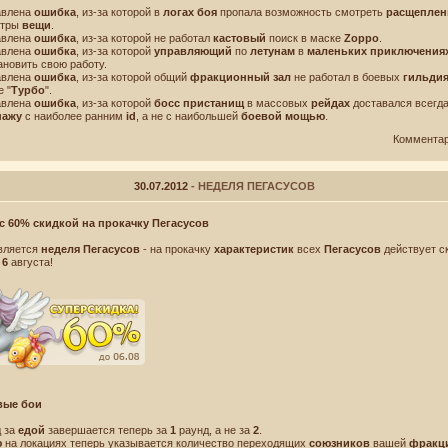
авлена
ошибка
, из-за которой в
логах боя
пропала возможность смотреть
расщепле
етры
вещи
.
авлена
ошибка
, из-за которой не работал
кастовый
поиск в маске
Zорро
.
авлена
ошибка
, из-за которой
управляющий
по
летунам
в
маленьких приключения
Имя! Мне
ановить свою работу.
авлена
ошибка
, из-за которой общий
фракционный зал
не работал в боевых
гильди
е "
Турбо
".
авлена
ошибка
, из-за которой
босс пристанищ
в массовых
рейдах
доставался всегд
нажу
с наиболее ранним
id
, а не с наибольшей
боевой мощью
.
Коммента
30.07.2012
- НЕДЕЛЯ ПЕГАСУСОВ
с 60% скидкой на прокачку Пегасусов
вляется
неделя Пегасусов
- на прокачку
характеристик
всех
Пегасусов
действует с
о
6
августа!
Новости
Лицензионное соглашение
Правила игры
Договор‑оферта
Политика конфиденциальности
Форум
Поддержка
вые бои
© Destiny.Games 2008-2026 г.
Все права защищены.
д за
едой
завершается теперь за
1
раунд, а не за
2
.
ю
на локациях теперь указывается количество переходящих
союзников
вашей
фракц