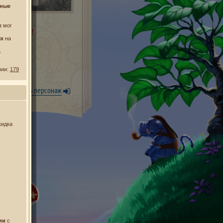
нные
х
мог
 нужно имя!
ях
на
а
рии:
179
Уже есть персонаж
кидка
ии
с