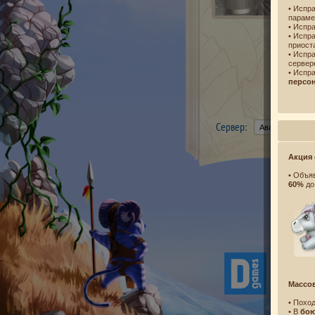
• Испр
парам
• Испр
• Испр
приост
• Испр
сервер
• Испр
персо
Сервер:
Акция 
• Объя
60%
д
Массо
• Похо
• В
бо