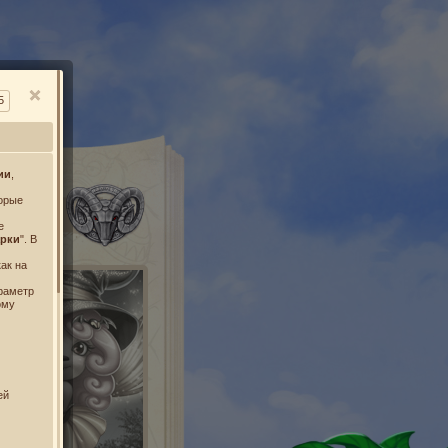
О
5
ии
,
торые
УСЫ
е
арки
". В
ак на
раметр
ому
ей