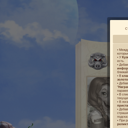
С
• Межд
которы
• У
Куз
С
есть.
• Доба
инфор
ближай
• В
кла
золото
• Доба
"
Награ
параме
• В сп
текущи
• В лог
прист
• Доба
страши
подска
• При 
релик