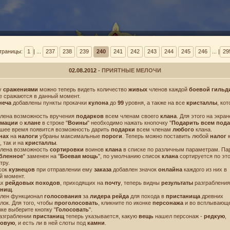
траницы:
1
| ...
237
238
239
240
241
242
243
244
245
246
... |
29
02.08.2012
- ПРИЯТНЫЕ МЕЛОЧИ
у
сражениями
можно теперь видеть количество
живых
членов каждой
боевой гильд
е сражаются в данный момент.
неча
добавлены пункты прокачки
кулона
до
99
уровня, а также на все
кристаллы
, ко
ВИНТУСЫ
БАРАНТ
влена возможность вручения
подарков
всем членам своего
клана
. Для этого на экран
мации
о
клане
в строке "
Воины
" необходимо нажать кнопочку "
Подарить всем под
шее время появится возможность дарить
подарки
всем членам
любого
клана.
нах
на
налоги
убраны максимальные
пороги
. Теперь можно поставить любой
налог
к
, так и на
кристаллы
.
влена возможность
сортировки
воинов
клана
в списке по различным параметрам. Па
бленное
" заменен на "
Боевая мощь
", по умолчанию список
клана
сортируется по эт
тру.
исок
кузнецов
при отправлении ему
заказа
добавлен значок
онлайна
каждого из них в
й момент.
ах
рейдовых походов
, приходящих на
почту
, теперь видны
результаты
разграбления
анищ
.
влен функционал
голосования
за
лидера рейда
для похода в
пристанища
древних
лок. Для того, чтобы
проголосовать
, кликните по иконке
персонажа
и во всплывающ
зке выберите кнопку "
Голосовать
".
разграблении
пристанищ
теперь указывается, какую
вещь
нашел персонаж -
редкую
,
товую
, и есть ли в ней слоты под
камни
.